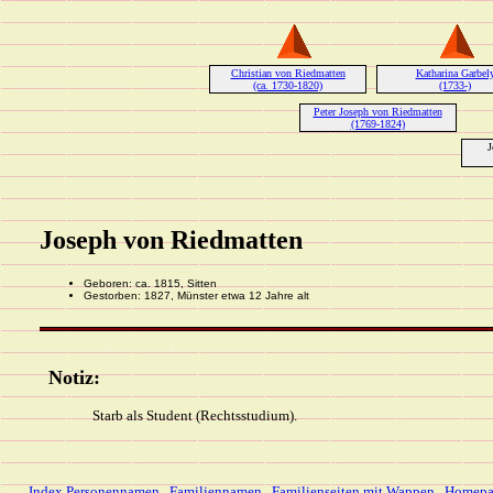
Christian von Riedmatten
Katharina Garbel
(ca. 1730-1820)
(1733-)
Peter Joseph von Riedmatten
(1769-1824)
J
Joseph von Riedmatten
Geboren: ca. 1815, Sitten
Gestorben: 1827, Münster etwa 12 Jahre alt
Notiz:
Starb als Student (Rechtsstudium).
Index Personennamen
.
Familiennamen
.
Familienseiten mit Wappen
.
Homepa