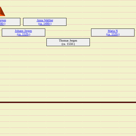
ergen
Anna Walther
480-)
(ca. 1490-)
Johann Jergen
Maria N
(ca. 1520-)
(ca. 1520-)
Thomas Jergen
(ca. 1550-)