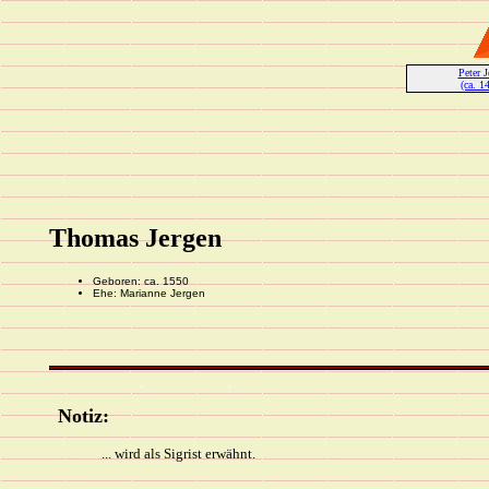
Peter J
(ca. 1
Thomas Jergen
Geboren: ca. 1550
Ehe: Marianne Jergen
Notiz:
... wird als Sigrist erwähnt.