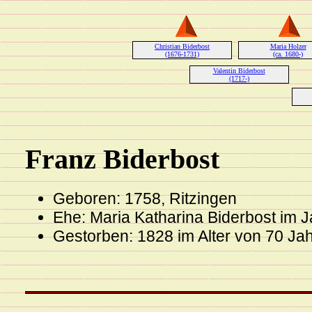
Christian Biderbost
Maria Holzer
(1676-1731)
(ca. 1680-)
Valentin Biderbost
(1717-)
Franz Biderbost
Geboren: 1758, Ritzingen
Ehe: Maria Katharina Biderbost im 
Gestorben: 1828 im Alter von 70 Ja